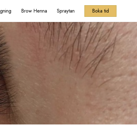
ngning
Brow Henna
Spraytan
Boka tid