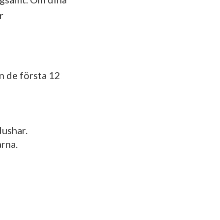
r
n de första 12
dushar.
rna.