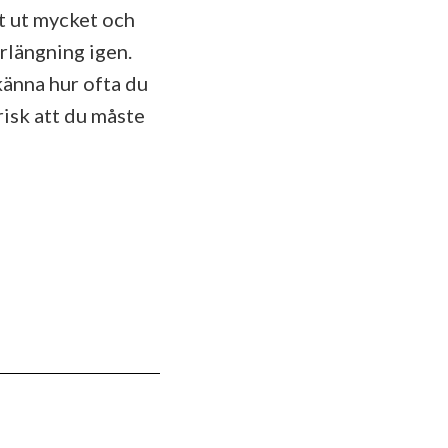
xt ut mycket och
örlängning igen.
känna hur ofta du
risk att du måste