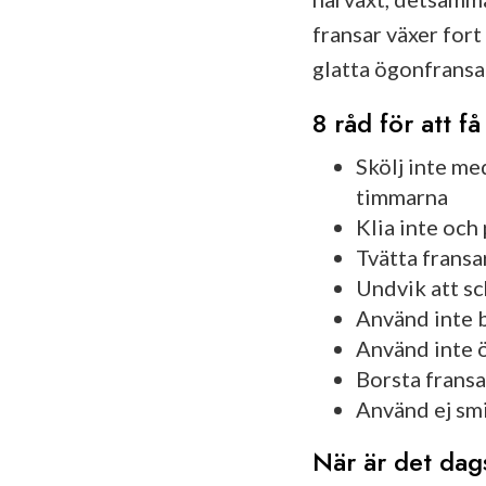
fransar växer fort
glatta ögonfransa
8 råd för att få
Skölj inte me
timmarna
Klia inte och
Tvätta frans
Undvik att sc
Använd inte b
Använd inte 
Borsta fransa
Använd ej sm
När är det dag