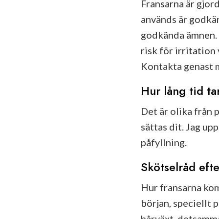
Fransarna är gjor
används är godkän
godkända ämnen. Sä
risk för irritatio
Kontakta genast m
Hur lång tid t
Det är olika från 
sättas dit. Jag up
påfyllning.
Skötselråd eft
Hur fransarna komm
början, speciellt 
hårväxt, detsamma