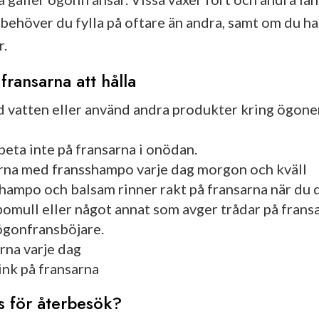
 behöver du fylla på oftare än andra, samt om du ha
r.
 fransarna att hålla
d vatten eller använd andra produkter kring ögone
 peta inte på fransarna i onödan.
arna med fransshampo varje dag morgon och kväll
hampo och balsam rinner rakt på fransarna när du 
omull eller något annat som avger trådar på fransa
ögonfransböjare.
rna varje dag
ink på fransarna
s för återbesök?