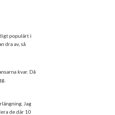
igt populärt i
n dra av, så
ansarna kvar. Då
gg.
örlängning. Jag
dera de där 10