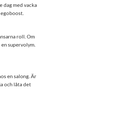
je dag med vacka
ig egoboost.
ansarna roll. Om
å en supervolym.
os en salong. Är
ja och låta det