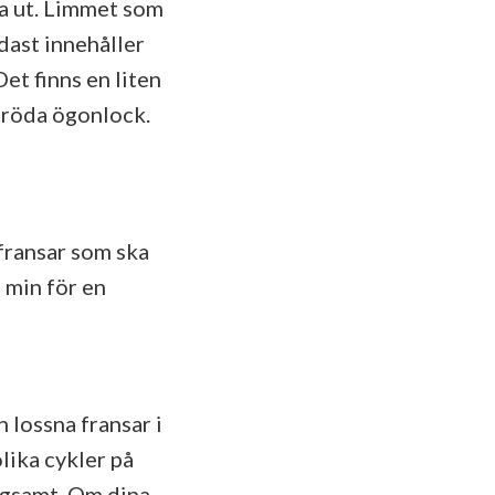
ga ut. Limmet som
dast innehåller
et finns en liten
h röda ögonlock.
 fransar som ska
0 min för en
 lossna fransar i
olika cykler på
ngsamt. Om dina