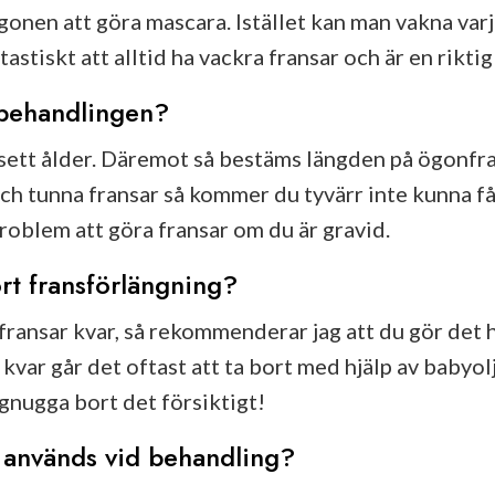
onen att göra mascara. Istället kan man vakna var
ntastiskt att alltid ha vackra fransar och är en rikt
behandlingen?
vsett ålder. Däremot så bestäms längden på ögonfr
 och tunna fransar så kommer du tyvärr inte kunna f
roblem att göra fransar om du är gravid.
rt fransförlängning?
ransar kvar, så rekommenderar jag att du gör det h
kvar går det oftast att ta bort med hjälp av babyol
n gnugga bort det försiktigt!
l används vid behandling?