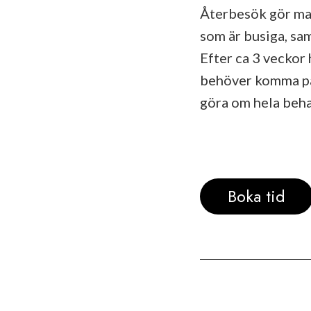
Återbesök gör man
som är busiga, sam
Efter ca 3 veckor
behöver komma på p
göra om hela beh
Boka tid