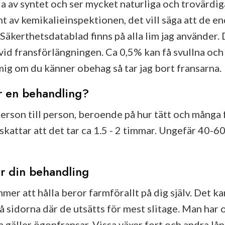
da av syntet och ser mycket naturliga och trovärdi
t av kemikalieinspektionen, det vill säga att de en
kerthetsdatablad finns på alla lim jag använder. D
n vid fransförlängningen. Ca 0,5% kan få svullna oc
ig om du känner obehag så tar jag bort fransarna.
ar en behandling?
person till person, beroende på hur tätt och många
pskattar att det tar ca 1.5 - 2 timmar. Ungefär 40-6
er din behandling
er att hålla beror farmförallt på dig själv. Det kan
på sidorna där de utsätts för mest slitage. Man har 
 gäller ögonfransar. Vissa växer fort och andra lå